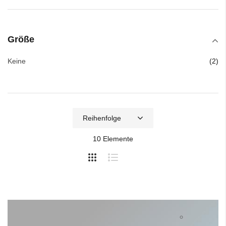
Größe
Art
Keine
2
10
Elemente