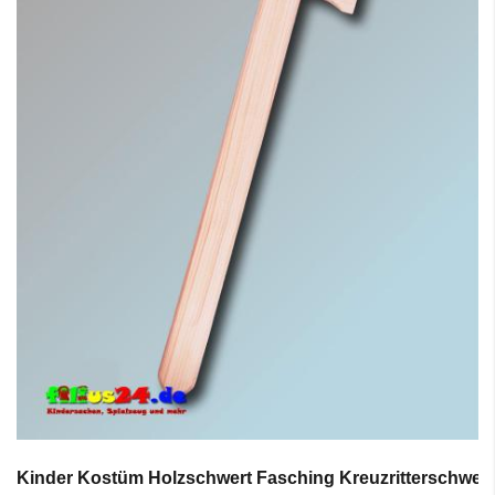
Kinder Kostüm Holzschwert Fasching Kreuzritterschwert