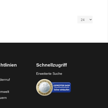
htlinien
Schnellzugriff
Erweiterte Suche
errruf
Umwelt
euern