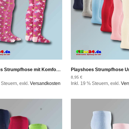
Playshoes Strumpfhose mit Komfortbund Sterne in pink u blau Gr 50 bis 128
8,95 €
% Steuern
,
exkl.
Versandkosten
Inkl. 19 % Steuern
,
exkl.
Ver