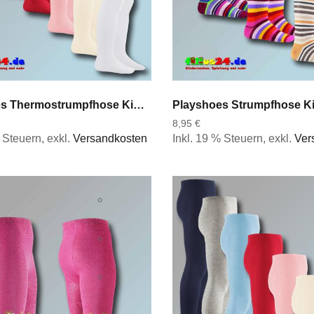
Playshoes Thermostrumpfhose Kinderstrumpfhose Uni in 7 Farben Gr 50 bis 128
8,95 €
% Steuern
,
exkl.
Versandkosten
Inkl. 19 % Steuern
,
exkl.
Ver