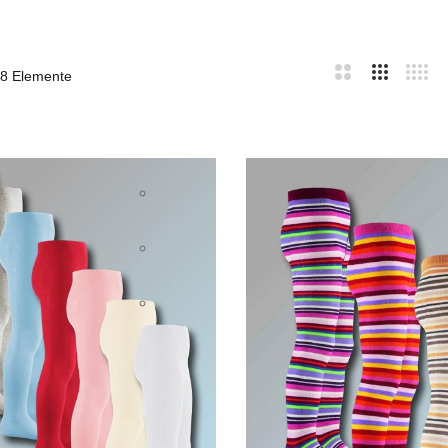
8
Elemente
bar
te