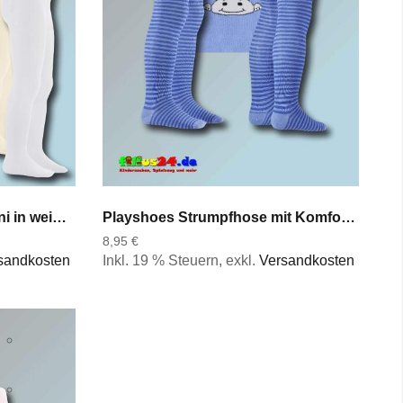
Playshoes Strumpfhose Uni in weiß natur rose rot bleu grau marine Gr 50 bis 128
Playshoes Strumpfhose mit Komfortbund Motiv Nilpferd Hippo Gr 50 bis 116
8,95 €
sandkosten
Inkl. 19 % Steuern
,
exkl.
Versandkosten