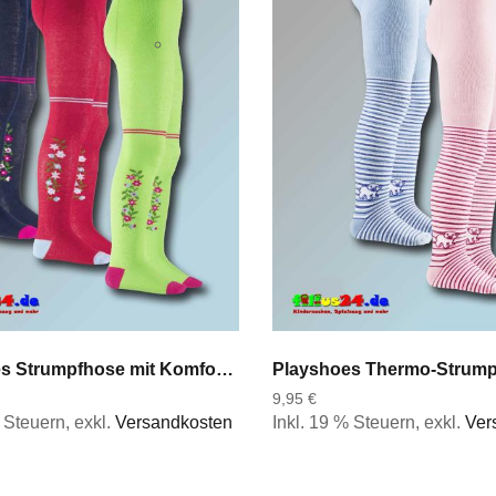
Playshoes Strumpfhose mit Komfortbund Landhaus in 3 Farben Gr 50 bis 128
9,95 €
% Steuern
,
exkl.
Versandkosten
Inkl. 19 % Steuern
,
exkl.
Ver