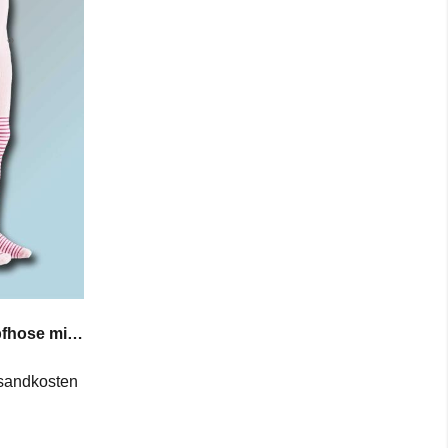
Playshoes Thermo-Strumpfhose mit Motiv Eisbär in blau u pink Gr 50 bis 128
sandkosten