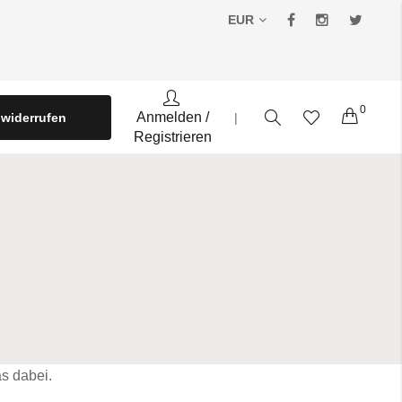
EUR
0
Warenko
Anmelden
/
 widerrufen
|
Registrieren
s dabei.