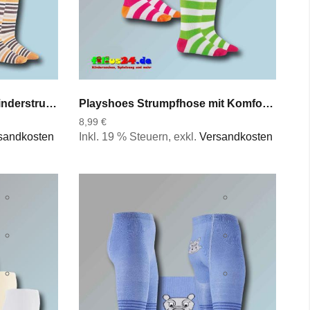
Playshoes Strumpfhose Kinderstrumpfhose Ringel in 3 Motiven Gr 50 bis 128
Playshoes Strumpfhose mit Komfortbund Blockringel in 2 Farben Gr 50 bis 128
8,99 €
sandkosten
Inkl. 19 % Steuern
,
exkl.
Versandkosten