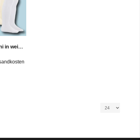
Playshoes Strumpfhose Uni in weiß natur rose rot bleu grau marine Gr 50 bis 128
sandkosten