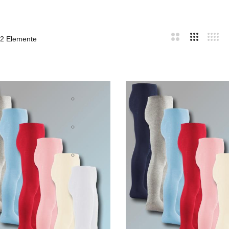
2
Elemente
bar
te