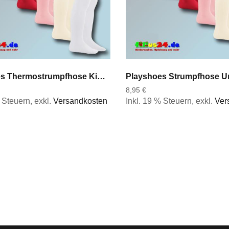
Playshoes Thermostrumpfhose Kinderstrumpfhose Uni in 7 Farben Gr 50 bis 128
8,95 €
% Steuern
,
exkl.
Versandkosten
Inkl. 19 % Steuern
,
exkl.
Ver