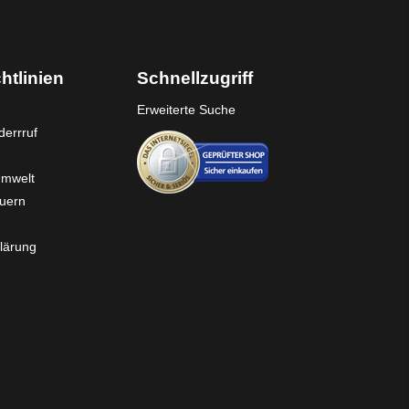
htlinien
Schnellzugriff
Erweiterte Suche
errruf
Umwelt
euern
lärung