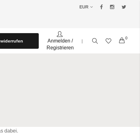
EUR
0
Warenko
Anmelden
/
 widerrufen
|
Registrieren
s dabei.