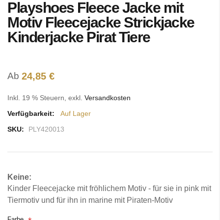
Playshoes Fleece Jacke mit
Anfang
der
Motiv Fleecejacke Strickjacke
Bildgalerie
Kinderjacke Pirat Tiere
springen
Ab
24,85 €
Inkl. 19 % Steuern
,
exkl.
Versandkosten
Verfügbarkeit:
Auf Lager
SKU:
PLY420013
Keine:
Kinder Fleecejacke mit fröhlichem Motiv - für sie in pink mit
Tiermotiv und für ihn in marine mit Piraten-Motiv
Farbe