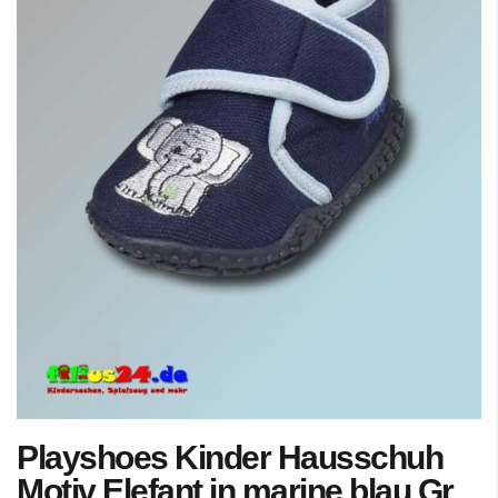
Zum
Playshoes Kinder Hausschuh
Anfang
der
Motiv Elefant in marine blau Gr