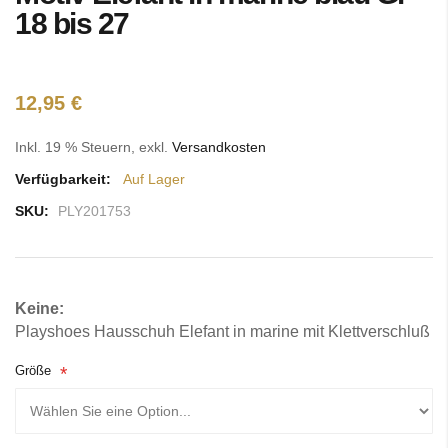
Bildgalerie
18 bis 27
springen
12,95 €
Inkl. 19 % Steuern
,
exkl.
Versandkosten
Verfügbarkeit:
Auf Lager
SKU:
PLY201753
Keine:
Playshoes Hausschuh Elefant in marine mit Klettverschluß
Größe