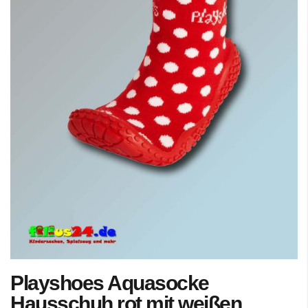
Zum
Playshoes Aquasocke
Anfang
der
Hausschuh rot mit weißen