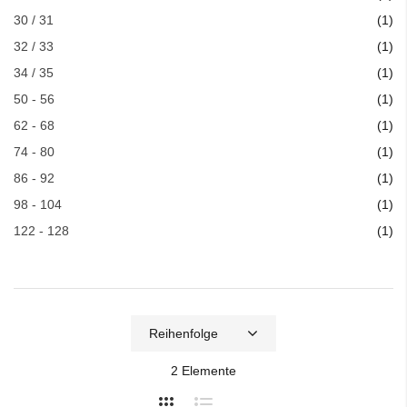
Art
30 / 31
1
Art
32 / 33
1
Art
34 / 35
1
Art
50 - 56
1
Art
62 - 68
1
Art
74 - 80
1
Art
86 - 92
1
Art
98 - 104
1
Art
122 - 128
1
2
Elemente