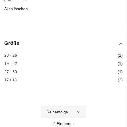
Alles löschen
Größe
Art
23 - 26
1
Art
19 - 22
1
Art
27 - 30
1
Art
17 / 18
2
2
Elemente