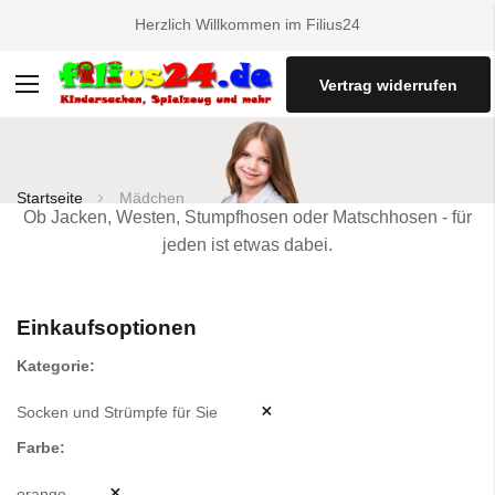
Herzlich Willkommen im Filius24
Vertrag widerrufen
Navigation
umschalten
Startseite
Mädchen
Ob Jacken, Westen, Stumpfhosen oder Matschhosen - für
jeden ist etwas dabei.
Einkaufsoptionen
Kategorie
Socken und Strümpfe für Sie
Farbe
orange