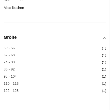
Alles löschen
Größe
Art
50 - 56
1
Art
62 - 68
1
Art
74 - 80
1
Art
86 - 92
1
Art
98 - 104
1
Art
110 - 116
1
Art
122 - 128
1