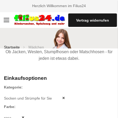
Herzlich Willkommen im Filius24
Vertrag widerrufen
Navigation
umschalten
Startseite
Mädchen
Ob Jacken, Westen, Stumpfhosen oder Matschhosen - für
jeden ist etwas dabei.
Einkaufsoptionen
Kategorie
Socken und Strümpfe für Sie
Farbe
rosa