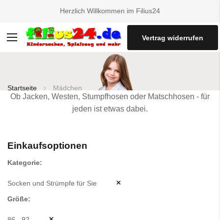
Herzlich Willkommen im Filius24
Vertrag widerrufen
Navigation
umschalten
Startseite
Mädchen
Ob Jacken, Westen, Stumpfhosen oder Matschhosen - für
jeden ist etwas dabei.
Einkaufsoptionen
Kategorie
Socken und Strümpfe für Sie
Größe
86 - 92