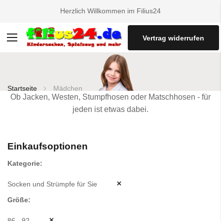
Herzlich Willkommen im Filius24
Vertrag widerrufen
Navigation
umschalten
Startseite
Mädchen
Ob Jacken, Westen, Stumpfhosen oder Matschhosen - für
jeden ist etwas dabei.
Einkaufsoptionen
Kategorie
Socken und Strümpfe für Sie
Größe
86 - 92