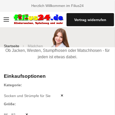
Herzlich Willkommen im Filius24
Vertrag widerrufen
Navigation
umschalten
Startseite
Mädchen
Ob Jacken, Westen, Stumpfhosen oder Matschhosen - für
jeden ist etwas dabei.
Einkaufsoptionen
Kategorie
Socken und Strümpfe für Sie
Größe
86 - 92