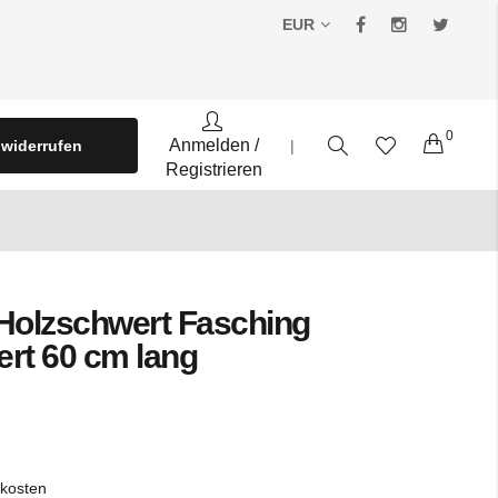
EUR
0
Warenko
Anmelden
/
 widerrufen
|
Registrieren
Holzschwert Fasching
ert 60 cm lang
kosten