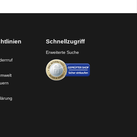
htlinien
Schnellzugriff
Erweiterte Suche
errruf
Umwelt
euern
lärung