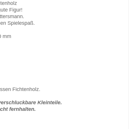
htenholz
ute Figur!
ittersmann.
hen Spielespaß.
20 mm
ssen Fichtenholz.
erschluckbare Kleinteile.
ht fernhalten.