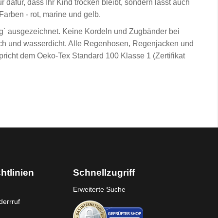
 dafür, dass Ihr Kind trocken bleibt, sondern lässt auch
arben - rot, marine und gelb.
ng´ ausgezeichnet. Keine Kordeln und Zugbänder bei
ich und wasserdicht. Alle Regenhosen, Regenjacken und
richt dem Oeko-Tex Standard 100 Klasse 1 (Zertifikat
htlinien
Schnellzugriff
Erweiterte Suche
errruf