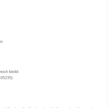
er
eich bleibt
0.05235)