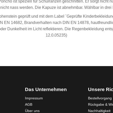
ho ist speziell für Schulranzen geschnitten. Er sorgt nicht nur
icht nass werden. Die Kapuze ist abnehmbar. Wählbar in drei F
Hohenstein geprüft und mit dem Label ´Geprüfte Kinderbekleidu
 DIN EN 14682, Brandverhalten nach DIN EN 14878, hautfreundl
 Dunkelheit im Licht reflektieren. Die Regenbekleidung entsp
12.0.05235)
Das Unternehmen
Unsere Ric
Impressum
Bestellvorgang
AGB
Rückgabe & Wid
Über uns
Nachhaltigkeit