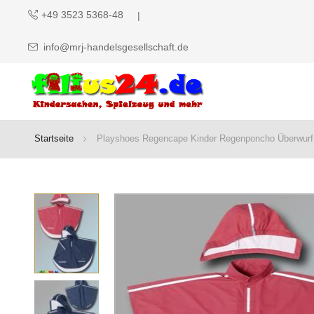
+49 3523 5368-48
info@mrj-handelsgesellschaft.de
Startseite
Playshoes Regencape Kinder Regenponcho Überwurf l
Zum
Ende
der
Bildgalerie
springen