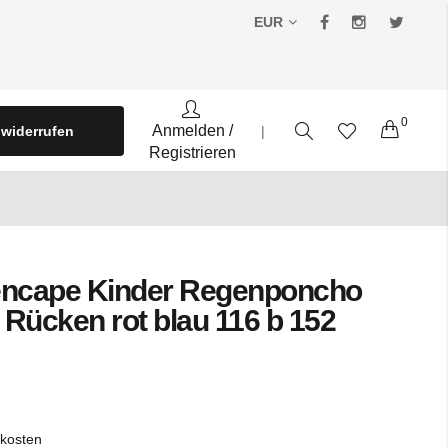
EUR
0
Warenko
Anmelden
/
 widerrufen
|
Registrieren
encape Kinder Regenponcho
 Rücken rot blau 116 b 152
kosten