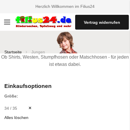
Herzlich Willkommen im Filius24
Vertrag widerrufen
Navigation
umschalten
Startseite
Jungen
Ob Shirts, Westen, Stumpfhosen oder Matschhosen - für jeden
ist etwas dabei.
Einkaufsoptionen
Größe
34 / 35
Alles löschen