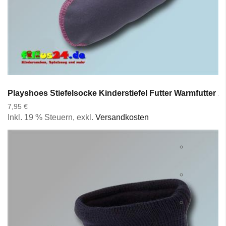
Playshoes Stiefelsocke Kinderstiefel Futter Warmfutter z
7,95 €
Inkl. 19 % Steuern
,
exkl.
Versandkosten