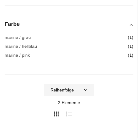
Farbe
Art
marine / grau
1
Art
marine / hellblau
1
Art
marine / pink
1
2
Elemente