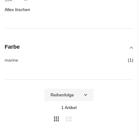
Alles löschen
Farbe
Art
marine
1
1
Artikel