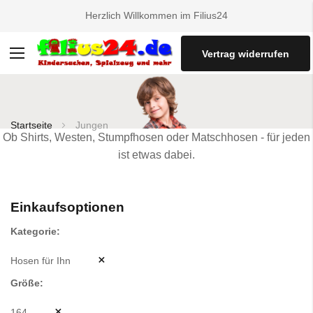
Herzlich Willkommen im Filius24
Vertrag widerrufen
Navigation
umschalten
Startseite
Jungen
Ob Shirts, Westen, Stumpfhosen oder Matschhosen - für jeden
ist etwas dabei.
Einkaufsoptionen
Kategorie
Hosen für Ihn
Größe
164