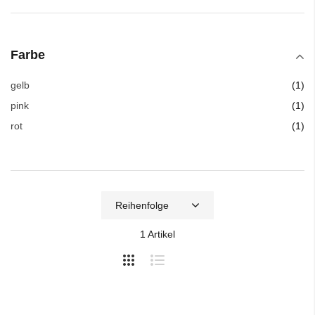
Farbe
Art
gelb
1
Art
pink
1
Art
rot
1
1
Artikel