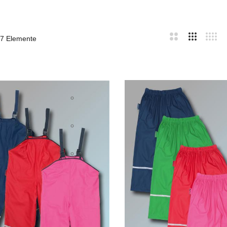
7
Elemente
bar
te