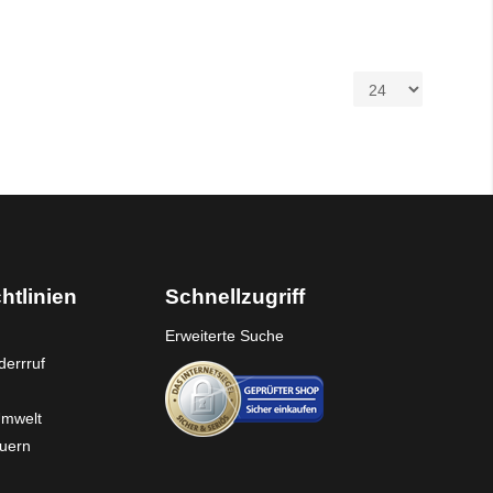
htlinien
Schnellzugriff
Erweiterte Suche
errruf
Umwelt
euern