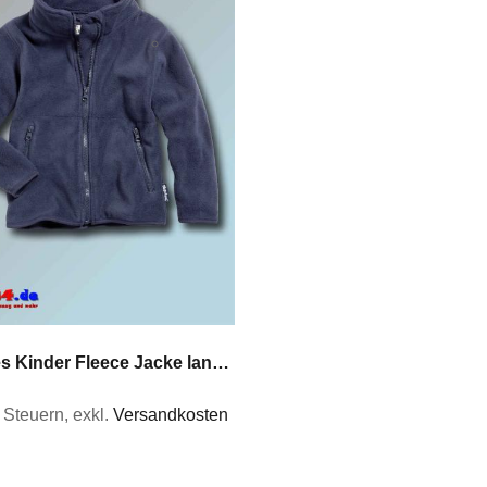
Playshoes Kinder Fleece Jacke langarm in Farbe marine Größen 80 bis 140
% Steuern
,
exkl.
Versandkosten