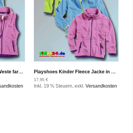
Playshoes Kinder Fleece Weste farbig abgesetzt in vier Farben Gr 74 bis 164
Playshoes Kinder Fleece Jacke in Farbe marine pink aquablau grün Gr 80 bis 140
17,95 €
sandkosten
Inkl. 19 % Steuern
,
exkl.
Versandkosten