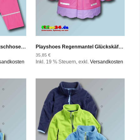
Playshoes Regenhose Matschhose Spielhose wasserdicht winddicht Reflektorstreifen
Playshoes Regenmantel Glückskäfer Marienkäfer Regenjacke in pink Gr 80 bis 140
35,85 €
sandkosten
Inkl. 19 % Steuern
,
exkl.
Versandkosten