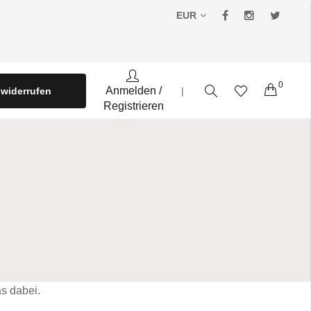
EUR
0
Warenko
Anmelden
/
 widerrufen
|
Registrieren
s dabei.