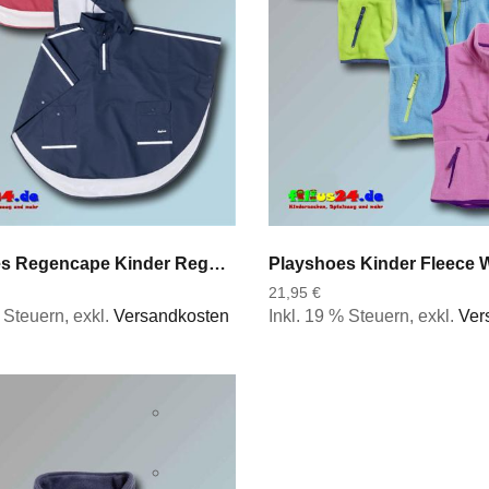
Playshoes Regencape Kinder Regenponcho Überwurf langer Rücken rot blau 116 b 152
21,95 €
% Steuern
,
exkl.
Versandkosten
Inkl. 19 % Steuern
,
exkl.
Ver