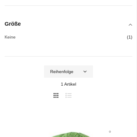
Größe
Art
Keine
1
1
Artikel