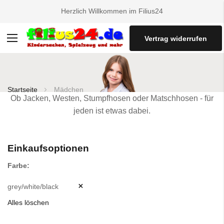
Herzlich Willkommen im Filius24
Vertrag widerrufen
Navigation
umschalten
Startseite
Mädchen
Ob Jacken, Westen, Stumpfhosen oder Matschhosen - für
jeden ist etwas dabei.
Einkaufsoptionen
Farbe
grey/white/black
Alles löschen