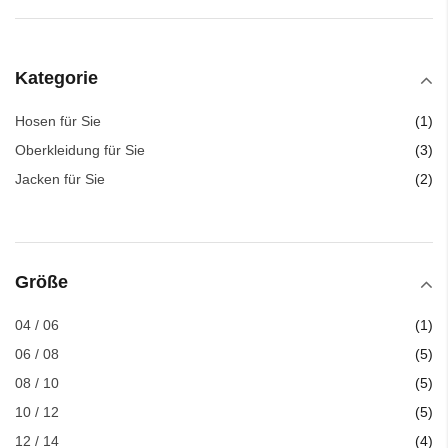
Kategorie
Art
Hosen für Sie
1
Art
Oberkleidung für Sie
3
Art
Jacken für Sie
2
Größe
Art
04 / 06
1
Art
06 / 08
5
Art
08 / 10
5
Art
10 / 12
5
Art
12 / 14
4