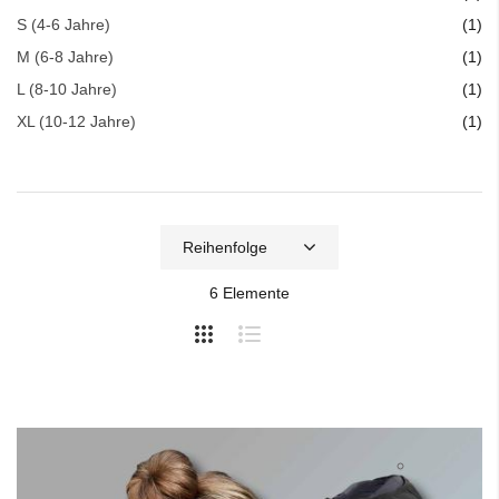
Art
S (4-6 Jahre)
1
Art
M (6-8 Jahre)
1
Art
L (8-10 Jahre)
1
Art
XL (10-12 Jahre)
1
6
Elemente